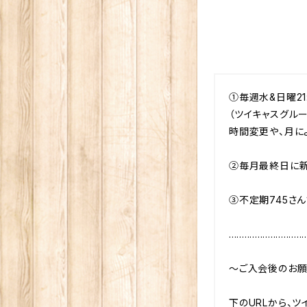
①毎週水&日曜21:
（ツイキャスグル
時間変更や、月に
②毎月最終日に新
③不定期745さ
..............................
〜ご入会後のお願
下のURLから、ツ