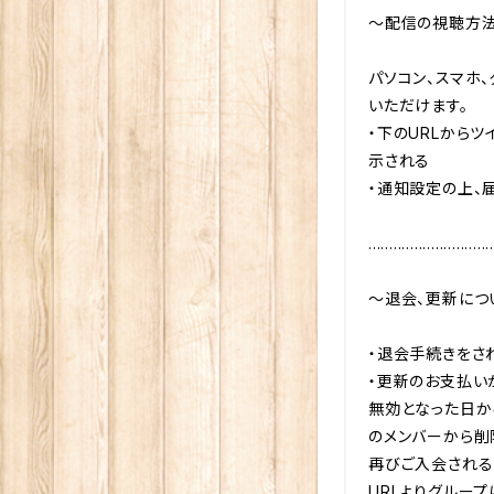
〜配信の視聴方法
パソコン、スマホ
いただけます。

・下のURLからツ
示される

・通知設定の上、
..............................
〜退会、更新につい
・退会手続きをされ
・更新のお支払い
無効となった日か
のメンバーから削
再びご入会される
URLよりグループ