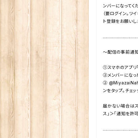
ンバーになってくだ
（要ログイン。ツ
ト登録をお願いしま
..............................
〜配信の事前通知(
①スマホのアプリ「
②メンバーになっ
② @Miyazai
ンをタップ。チェッ
届かない場合はス
ス」＞「通知を許可」
..............................