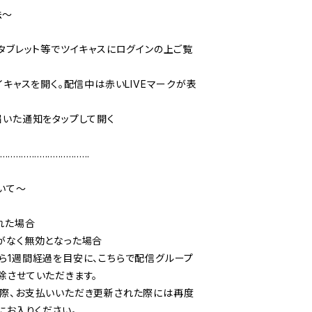
〜

、タブレット等でツイキャスにログインの上ご覧
イキャスを開く。配信中は赤いLIVEマークが表
届いた通知をタップして開く

..................................

て〜

た場合

がなく無効となった場合

ら1週間経過を目安に、こちらで配信グループ
除させていただきます。

際、お支払いいただき更新された際には再度
にお入りください。