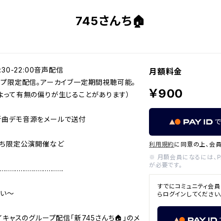
745さんち🏠
30-22:00音声配信

月額料金
ープ限定配信。アーカイブ一定期間視聴可能。
￥900
よって有無の偏りが生じることがあります）

曲デモ音源をメールで送付

んち限定公演開催など

利用規約
に同意の上、会員
※ 月額会員になるには、PA
が必要です。
..................................

すでにコミュニティ会員
い〜

らログインしてください
イキャスのグループ配信「新745さんち🏠」のメ