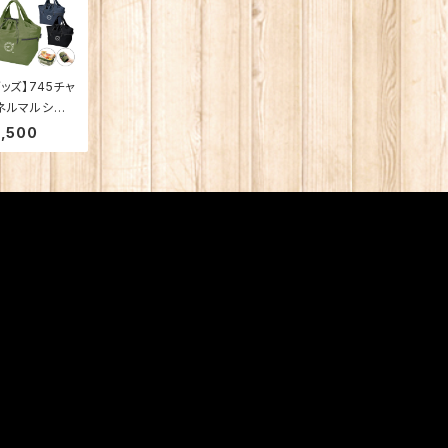
グッズ】745チャ
ネルマルシェ
ッグ
2,500