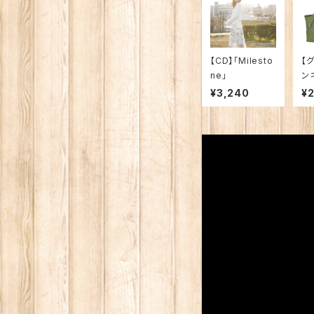
【CD】「Milesto
【
ne」
ン
バ
¥3,240
¥