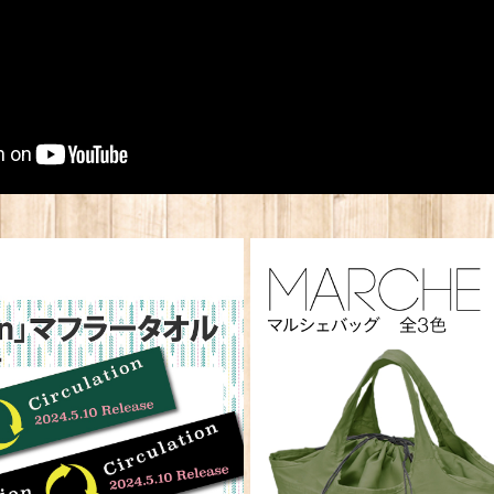
tion」マフラータオル（WEBSHOP
【グッズ】745チャンネ
ver.）
¥2,500
¥2,500