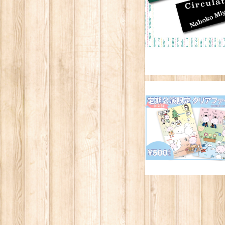
SOLD OUT
<期間限定販売>【グ
ズ】定期公演限定クリ
¥500
ファイル第2弾