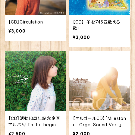
【CD】Circulation
【CD】「羊を745匹数える
歌」
¥3,000
¥3,000
【CD】活動10周年記念企画
【オルゴールCD】「Mileston
アルバム「To the beginni
e -Orgel Sound Ver.-」
ng」
(声なし)
¥2,500
¥2,000