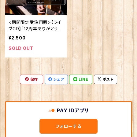
<期間限定受注再販>【ライ
ブCD】「12周年ありがとうツ
アー！〜ファイナルはアコー
¥2,500
スティックバンドでオトナ
に〜」
SOLD OUT
保存
シェア
LINE
ポスト
PAY IDアプリ
フォローする