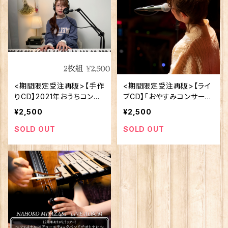
<期間限定受注再販>【手作
<期間限定受注再販>【ライ
りCD】2021年おうちコンサ
ブCD】「おやすみコンサート
ート
配信版〜ドレスコードはパ
¥2,500
¥2,500
ジャマで〜」（2020.12.26@
TheGLEE）
SOLD OUT
SOLD OUT