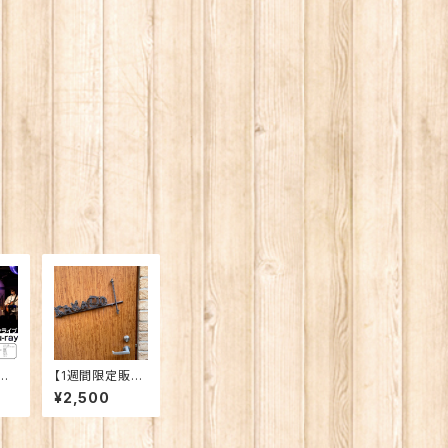
注
【1週間限定販
D
売】2025年6月2
¥2,500
6「
1日公演映像【パ
n』
ソコン推奨】
ン