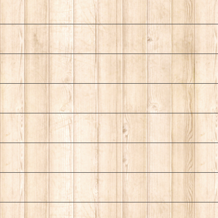
ワンマンライ
ィックワンマンラ
ライブ＠晴れ
」
イブ」
ら空に豆まい