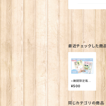
最近チェックした商
<期間限定販売
>【グッズ】定期
¥500
公演限定クリア
ファイル第2弾
同じカテゴリの商品