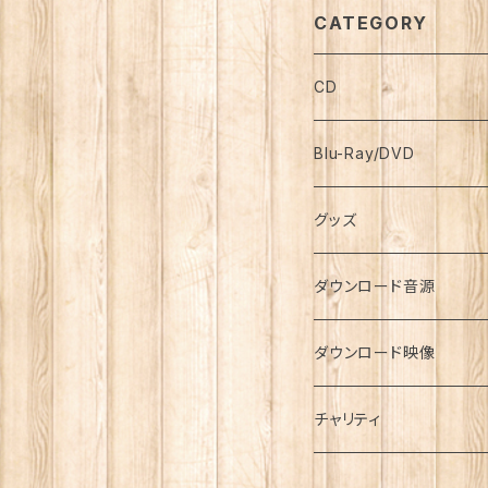
One Man Live
ク
*」
ブ
CATEGORY
CD
Blu-Ray/DVD
グッズ
ダウンロード音源
ダウンロード映像
チャリティ