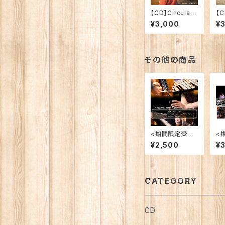
【CD】Circulati
【C
on
ne
¥3,000
¥
その他の商品
<期間限定受注
<
再販>【ライブC
再
¥2,500
¥
D】「12周年あり
V
がとうツアー！〜
目
ファイナルはアコ
の
ースティックバン
ク
ドでオトナに〜」
ブ
CATEGORY
CD