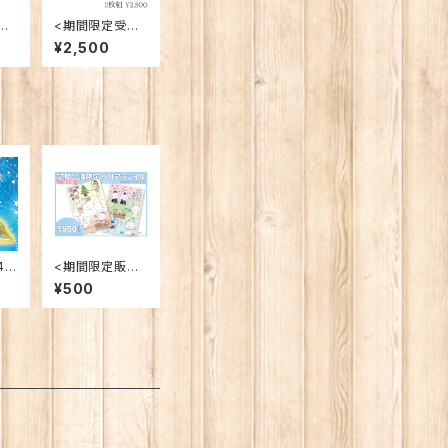
注
<期間限定受注
りC
再販>【手作りC
¥2,500
う
D】2021年おう
ちコンサート
45
<期間限定販売
>【グッズ】定期
¥500
公演限定クリア
ファイル第2弾