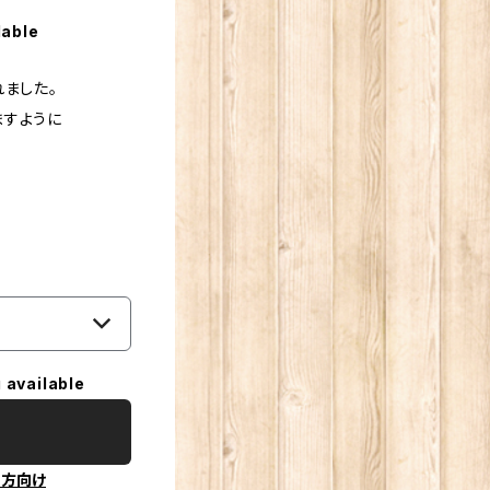
lable
れました。
ますように
 available
の方向け