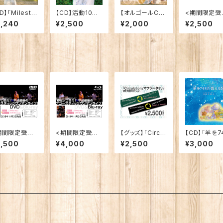
D】「Milesto
【CD】活動10周
【オルゴールCD】
<期間限定受
」
年記念企画アル
「Milestone -
販売>【手作
3,240
¥2,500
¥2,000
¥2,500
バム「To the b
Orgel Sound
D】2022年お
eginning」
Ver.-」(声なし)
ちコンサート
期間限定受注
<期間限定受注
【グッズ】「Circul
【CD】「羊を7
販>【ライブD
再販>【ライブBl
ation」マフラー
匹数える歌」
3,500
¥4,000
¥2,500
¥3,000
D】「春だゾロ
u-ray】「春だゾ
タオル（WEBSH
だ！平成最後
ロ目だ！平成最
OP ver.）
アコースティッ
後のアコーステ
ワンマンライ
ィックワンマンラ
」
イブ」