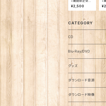
<期間限定受注
<
再販>【手作りC
再
¥2,500
¥
D】2021年おう
D
ちコンサート
が
フ
ー
ド
CATEGORY
CD
Blu-Ray/DVD
グッズ
ダウンロード音源
ダウンロード映像