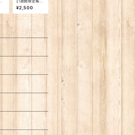
チャ
【1週間限定販
ェ
売】2025年6月2
¥2,500
1日公演映像【パ
ソコン推奨】