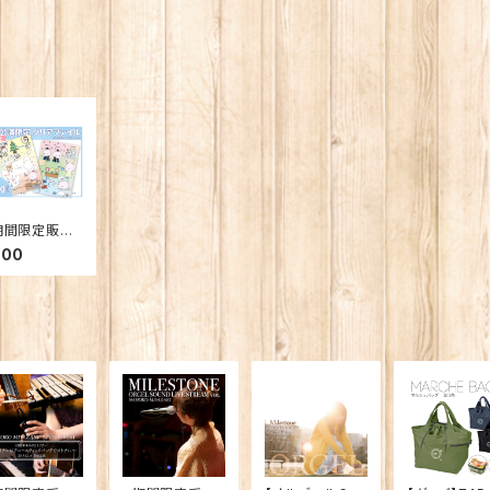
期間限定販売
【グッズ】定期
500
演限定クリア
ァイル第2弾