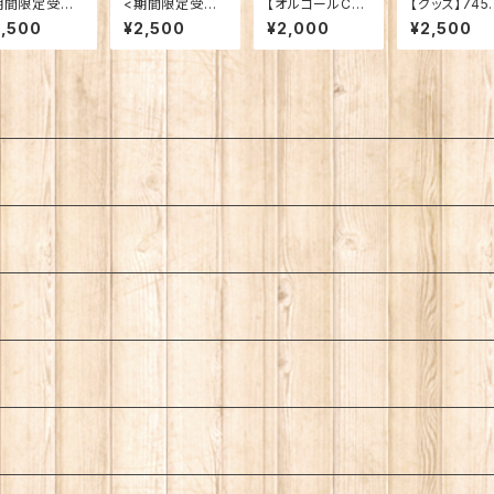
期間限定受注
<期間限定受注
【オルゴールCD】
【グッズ】745
販>【ライブC
再販>【ライブC
「Milestone -
ンネルマルシ
2,500
¥2,500
¥2,000
¥2,500
】「12周年あり
D】「おやすみコ
Orgel Sound
バッグ
とうツアー！〜
ンサート配信
Ver.-」(声なし)
ァイナルはアコ
版〜ドレスコー
スティックバン
ドはパジャマ
でオトナに〜」
で〜」（2020.12.
26@TheGLE
E）