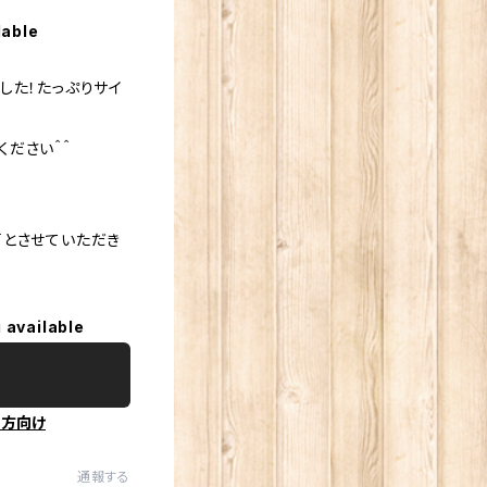
lable
した！たっぷりサイ
ださい＾＾
可とさせていただき
 available
の方向け
通報する