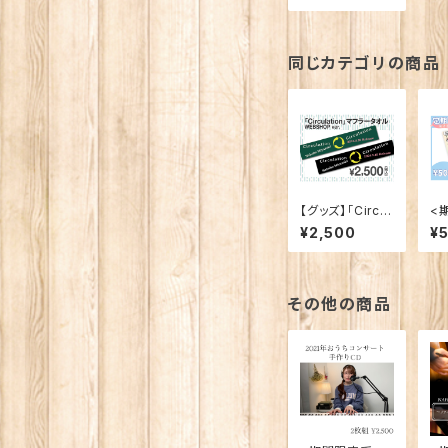
同じカテゴリの商品
【グッズ】「Circul
<
ation」マフラー
>
¥2,500
¥
タオル（WEBSH
公
OP ver.）
フ
その他の商品