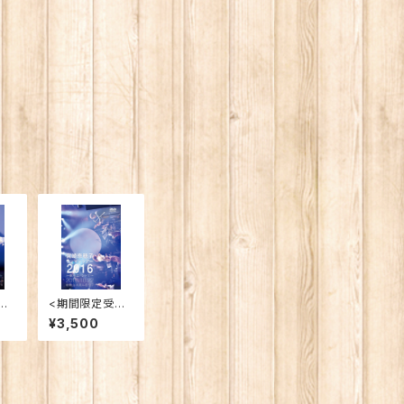
注
<期間限定受注
D
再販>【ライブD
¥3,500
5
VD】2016.10.22
Mi
「宮崎奈穂子ワ
レコ発
ンマンツアー20
ブ
16〜東京はバン
ン
ドで〜」