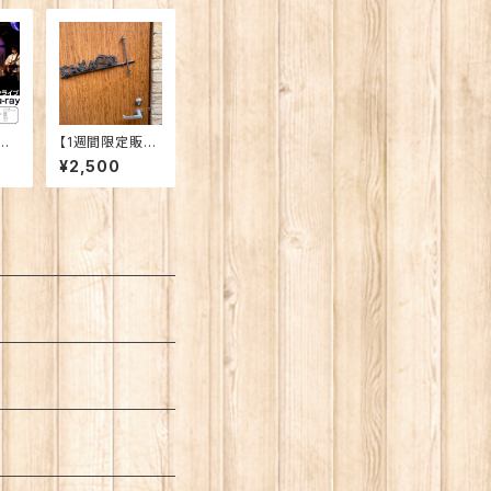
注
【1週間限定販
D
売】2025年6月2
¥2,500
6「
1日公演映像【パ
n』
ソコン推奨】
ン
た
て」