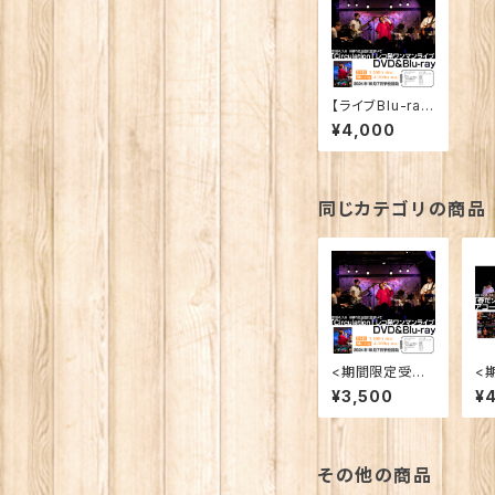
【ライブBlu-ra
y】2024.7.6「
¥4,000
『Circulation』
レコ発ワンマン
ライブ＠晴れた
ら空に豆まいて」
同じカテゴリの商品
<期間限定受注
<
販売>【ライブD
再
¥3,500
¥
VD】2024.7.6「
u-
『Circulation』
ロ
レコ発ワンマン
後
ライブ＠晴れた
ィ
ら空に豆まいて」
イ
その他の商品