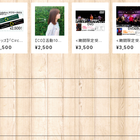
ッズ】「Circul
【CD】活動10周
<期間限定受注
<期間限定受
ion」マフラー
年記念企画アル
再販>【ライブD
販売>【ライブ
2,500
¥2,500
¥3,500
¥3,500
オル（WEBSH
バム「To the b
VD】「春だゾロ
VD】2024.7.
 ver.）
eginning」
目だ！平成最後
『Circulatio
のアコースティッ
レコ発ワンマ
クワンマンライ
ライブ＠晴れ
ブ」
ら空に豆まい