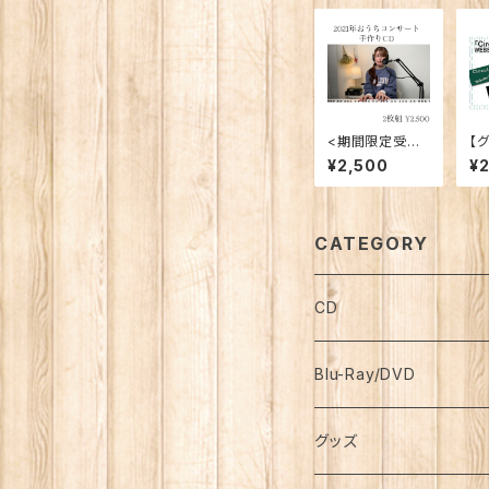
<期間限定受注
【グ
再販>【手作りC
at
¥2,500
¥
D】2021年おう
タ
ちコンサート
OP
CATEGORY
CD
Blu-Ray/DVD
グッズ