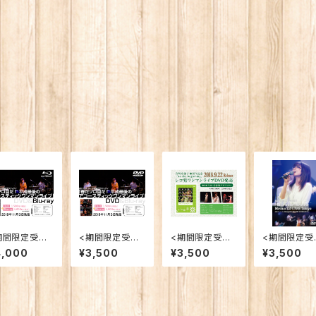
期間限定受注
<期間限定受注
<期間限定受注
<期間限定受
販>【ライブBl
再販>【ライブD
再販>【ライブD
再販>【ライブ
4,000
¥3,500
¥3,500
¥3,500
ray】「春だゾ
VD】「春だゾロ
VD】2018.7.22
VD】2017.5.
目だ！平成最
目だ！平成最後
「『To the begi
「宮崎奈穂子『
のアコーステ
のアコースティッ
nning』レコ発ワ
lestone』
ックワンマンラ
クワンマンライ
ンマンライブ」
ワンマンライ
ブ」
ブ」
東京～夜はバ
ドで～」